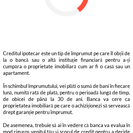
Creditul ipotecar este un tip de împrumut pe care îl obții de
la o bancă sau o altă instituție financiară pentru a-ți
cumpăra o proprietate imobiliară cum ar fi o casă sau un
apartament.
În schimbul împrumutului, vei plăti o sumă de bani în fiecare
lună, numită rată de plată, pentru o perioadă lungă de timp,
de obicei de până la 30 de ani. Banca va cere ca
proprietatea imobiliară pe care o achiziționezi să servească
drept garanție pentru împrumut.
De asemenea, trebuie să ai în vedere că banca va evalua în
mod riguros venitul tău și scorul de credit pentru a decide