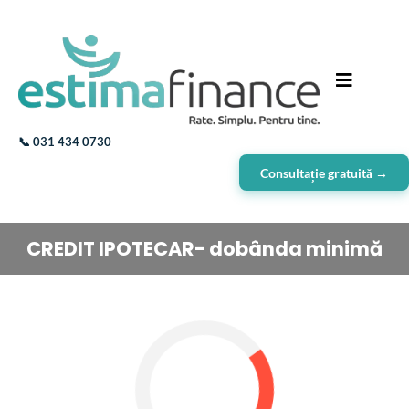
📞
031 434 0730
Consultație gratuită →
CREDIT IPOTECAR- dobânda minimă