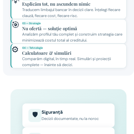
💡
Explicăm tot, nu ascundem nimic
Traducem limbajul bancar în decizii clare. Înțelegi fiecare
clauză, fiecare cost, fiecare risc.
🎯
03 — Strategie
Nu ofertă — soluție optimă
Analizăm profilul tău complet și construim strategia care
minimizează costul total al creditului.
⚙️
04 — Tehnologie
Calculatoare & simulări
Comparăm digital, în timp real. Simulări și proiecții
complete — înainte să decizi.
Siguranță
🛡
Decizii documentate, nu la noroc