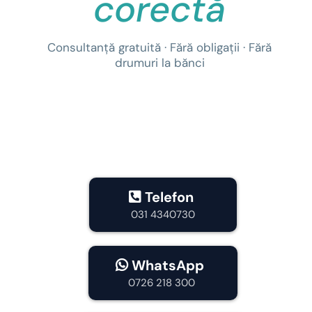
corectă
Consultanță gratuită · Fără obligații · Fără
drumuri la bănci
Telefon
031 4340730
WhatsApp
0726 218 300