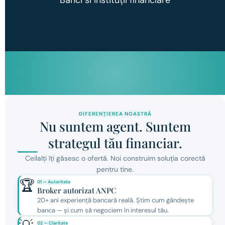
Noi
alegem strategia.
DIFERENȚIEREA NOASTRĂ
Nu suntem agent. Suntem
strategul tău financiar.
Ceilalți îți găsesc o ofertă. Noi construim soluția corectă
pentru tine.
🏆
01 — Autoritate
Broker autorizat ANPC
20+ ani experiență bancară reală. Știm cum gândește
banca — și cum să negociem în interesul tău.
02 — Claritate