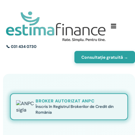
📞
031 434 0730
Consultație gratuită →
BROKER AUTORIZAT ANPC
Înscris în Registrul Brokerilor de Credit din
România
Nu te ajutăm să obții un