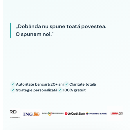
credit. Te ajutăm să
alegi corect.
„Dobânda nu spune toată povestea.
O spunem noi."
Autoritate bancară 20+ ani
Claritate totală
✔
✔
Strategie personalizată
100% gratuit
✔
✔