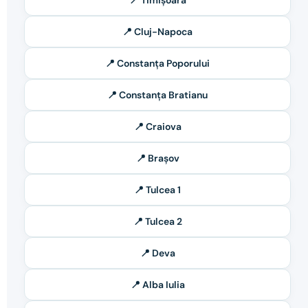
📍 Timișoara
📍 Cluj-Napoca
📍 Constanța Poporului
📍 Constanța Bratianu
📍 Craiova
📍 Brașov
📍 Tulcea 1
📍 Tulcea 2
📍 Deva
📍 Alba Iulia