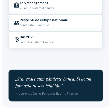
Top Management
🏦
20 ani în sistemul bancar
Peste 50 de echipe naționale
👥
construite & conduse
Din 2021
🎯
Fondator Estima Finance
„Știu exact cum gândește banca. Și acum
pun asta în serviciul tău."
— Laurențiu Duinu, Fondator Estima Finance