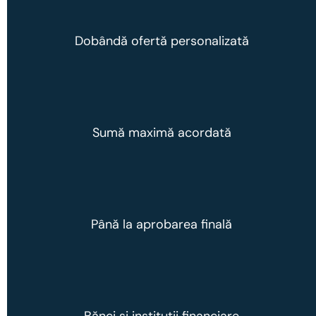
4.55%
Dobândă ofertă personalizată
5 mil lei
Sumă maximă acordată
3 zile
Până la aprobarea finală
30+
Bănci si instituții financiare